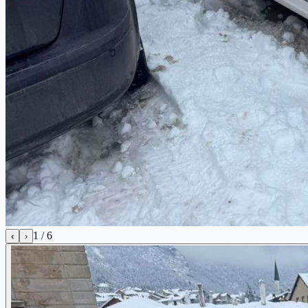
1
/
6
‹
›