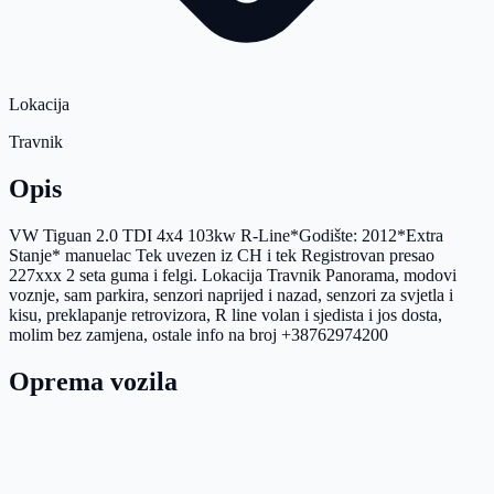
Lokacija
Travnik
Opis
VW Tiguan 2.0 TDI 4x4 103kw R-Line*Godište: 2012*Extra
Stanje* manuelac Tek uvezen iz CH i tek Registrovan presao
227xxx 2 seta guma i felgi. Lokacija Travnik Panorama, modovi
voznje, sam parkira, senzori naprijed i nazad, senzori za svjetla i
kisu, preklapanje retrovizora, R line volan i sjedista i jos dosta,
molim bez zamjena, ostale info na broj +38762974200
Oprema vozila