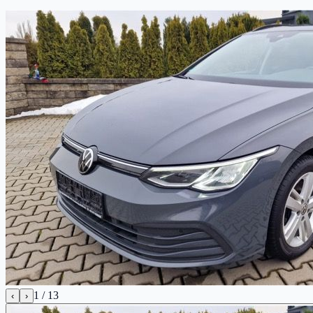
1
/
13
‹
›