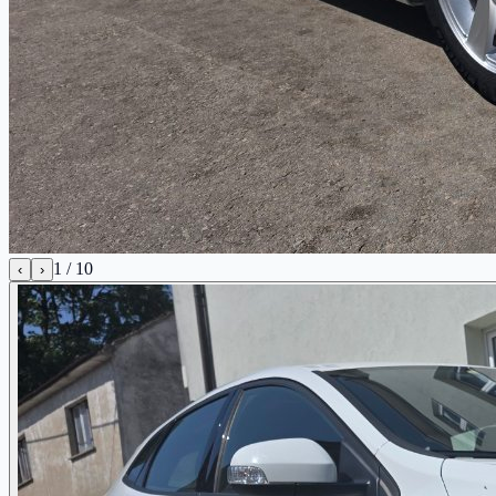
1
/
10
‹
›