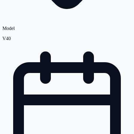
Model
V40