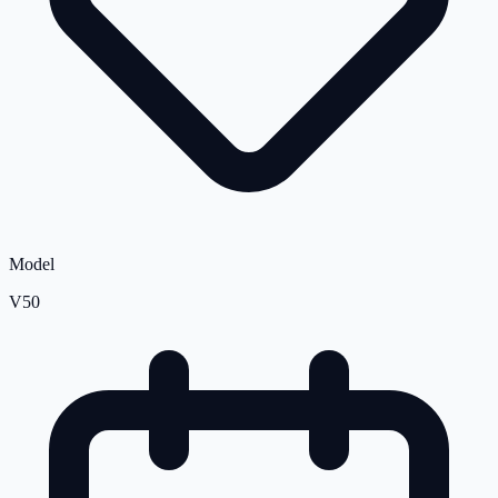
Model
V50