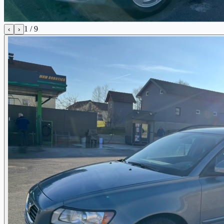
1
/
9
‹
›