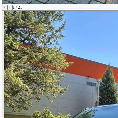
1
/
21
‹
›