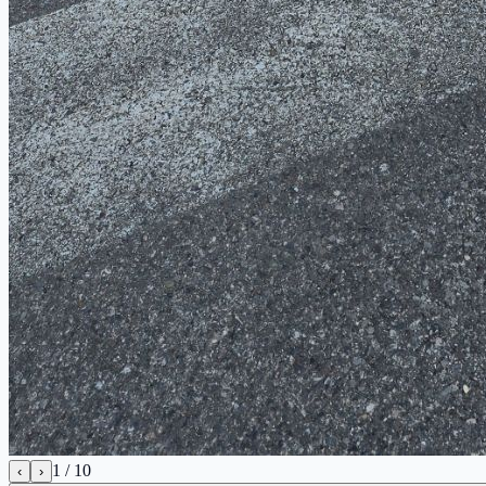
1
/
10
‹
›