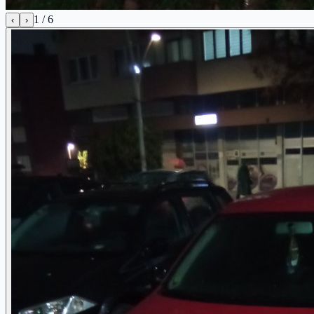
1
/
6
‹
›