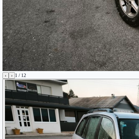
1
/
12
‹
›