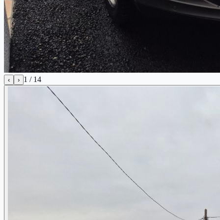
1
/
14
‹
›