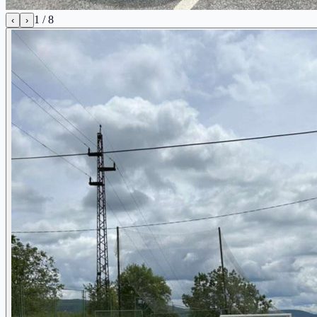
1
/
8
‹
›