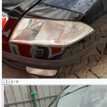
1
/
9
‹
›