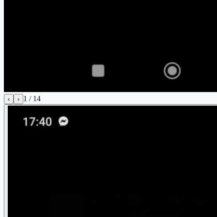
1
/
14
‹
›