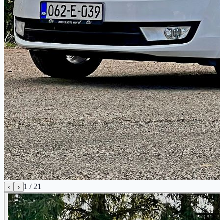
1
/
21
‹
›