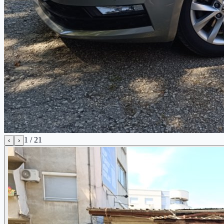
1
/
21
‹
›