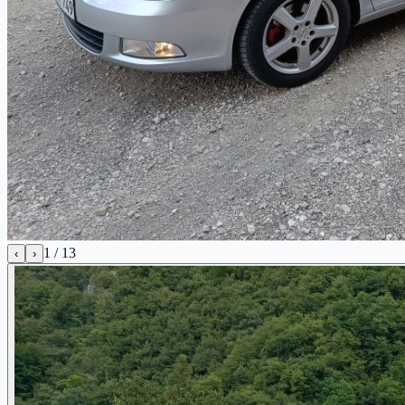
1
/
13
‹
›