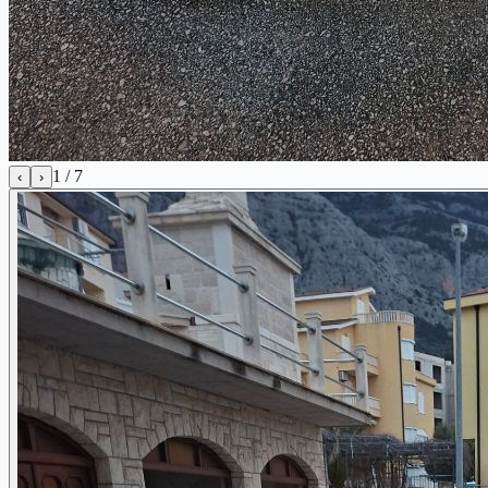
1
/
7
‹
›