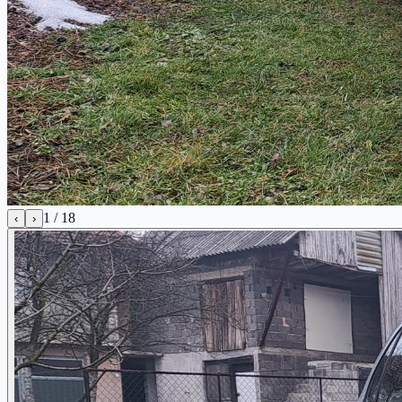
1
/
18
‹
›