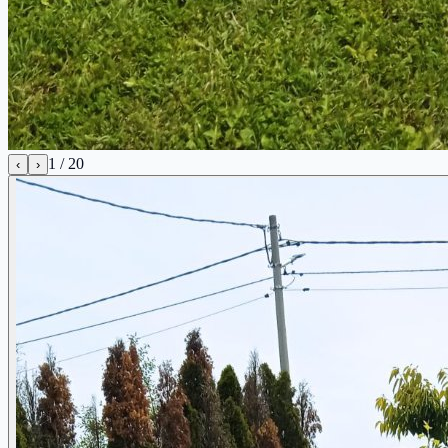
1
/
20
‹
›