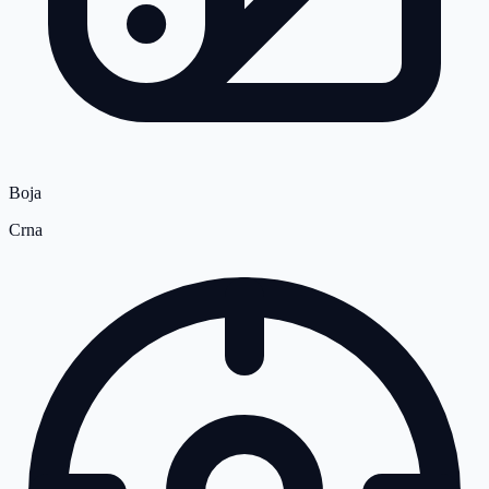
Boja
Crna