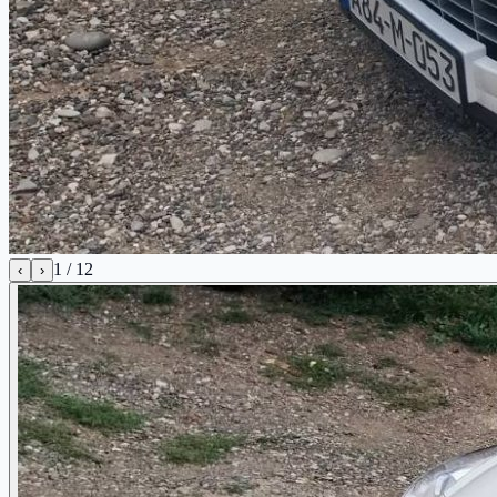
1
/
12
‹
›