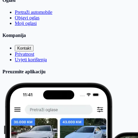
Oglasi
Pretraži automobile
Objavi oglas
Moji oglasi
Kompanija
Kontakt
Privatnost
Uvjeti korištenja
Preuzmite aplikaciju