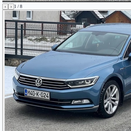
1
/
8
‹
›