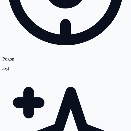
Pogon
4x4