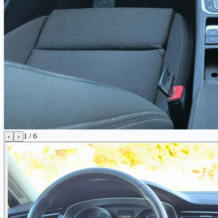
1
/
6
‹
›