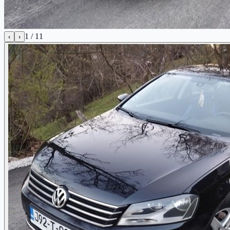
1
/
11
‹
›