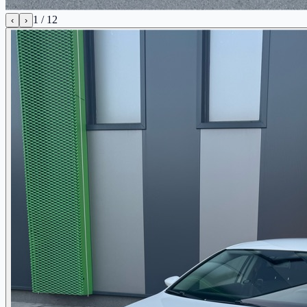
1
/
12
‹
›