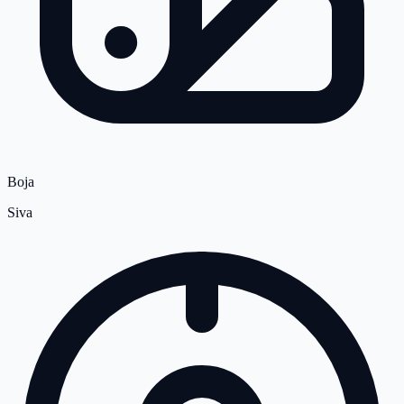
Boja
Siva