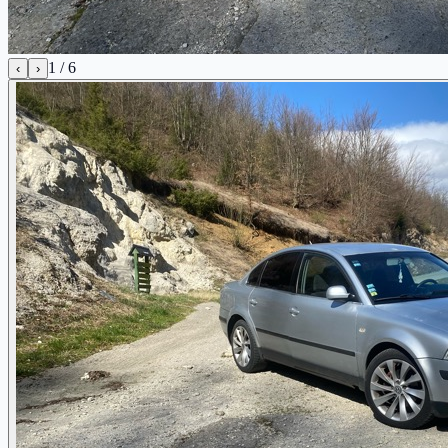
1
/
6
‹
›