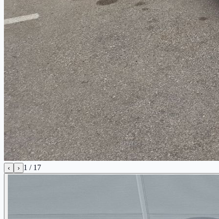
1
/
17
‹
›