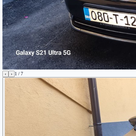
1
/
7
‹
›