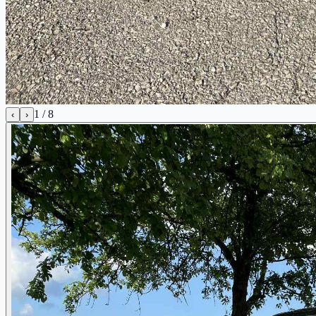
1
/
8
‹
›