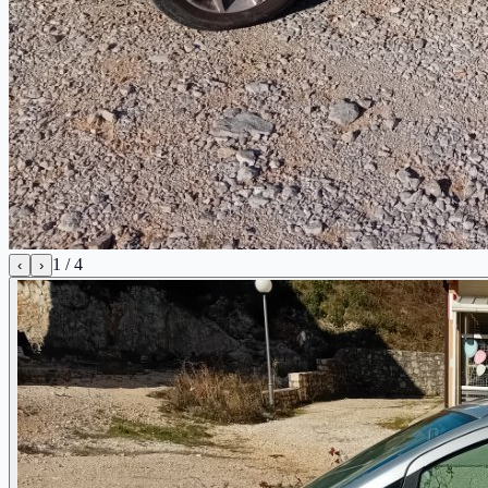
1
/
4
‹
›