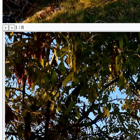
1
/
8
‹
›