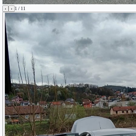
1
/
11
‹
›