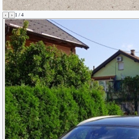
1
/
4
‹
›