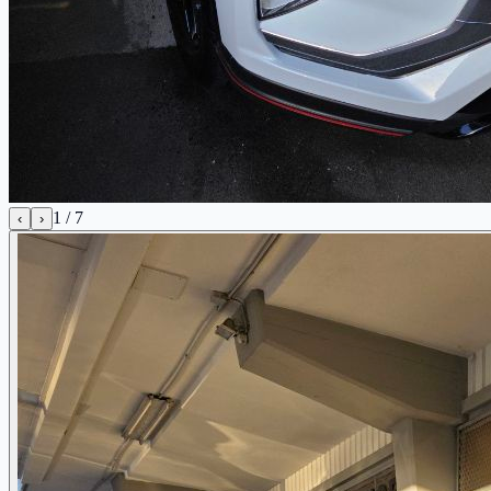
1
/
7
‹
›