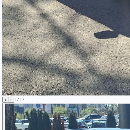
1
/
17
‹
›