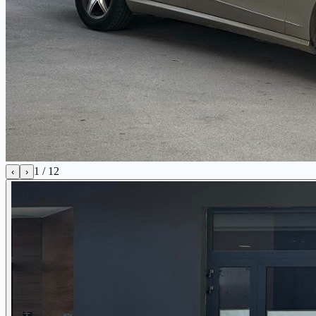
1
/
12
‹
›