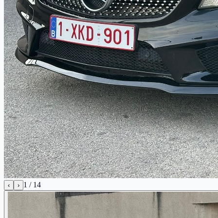
1
/
14
‹
›