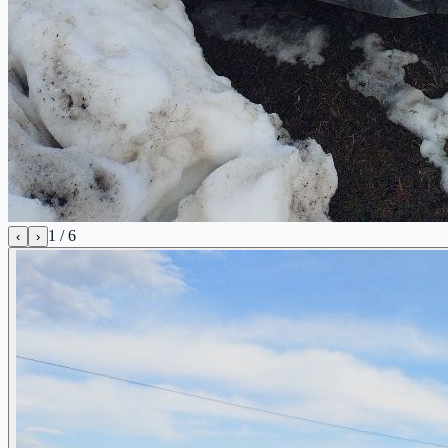
1
/
6
‹
›