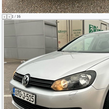
1
/
16
‹
›