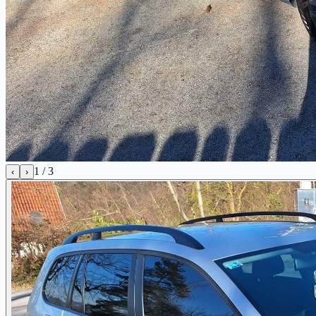
1
/
3
‹
›