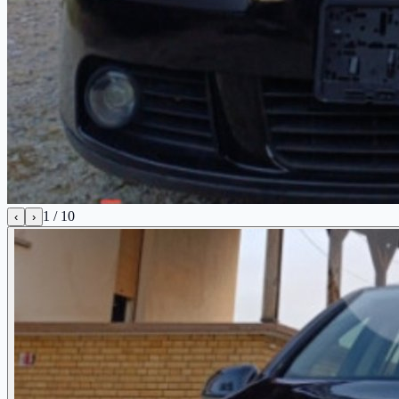
1
/
10
‹
›