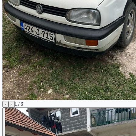
1
/
6
‹
›