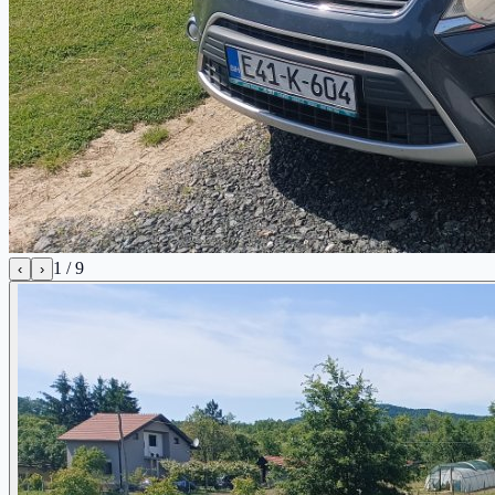
1
/
9
‹
›