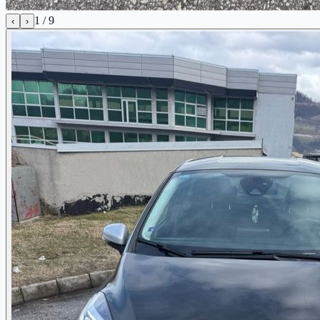
1
/
9
‹
›