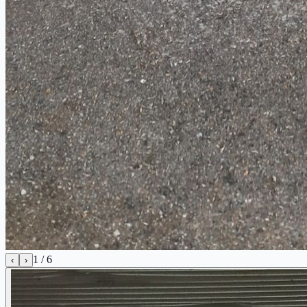
1
/
6
‹
›