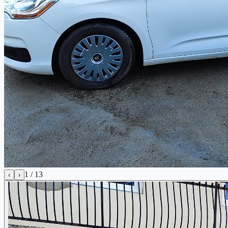
1
/
13
‹
›