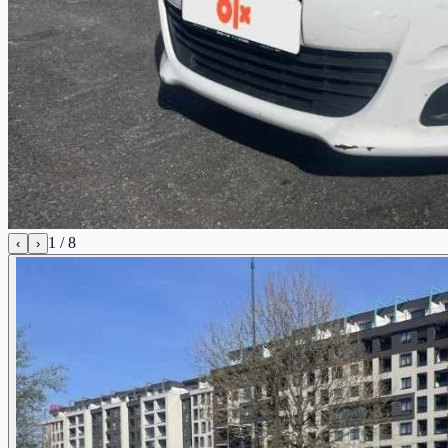
1
/
8
‹
›