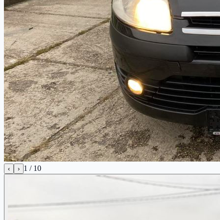
1
/
10
‹
›