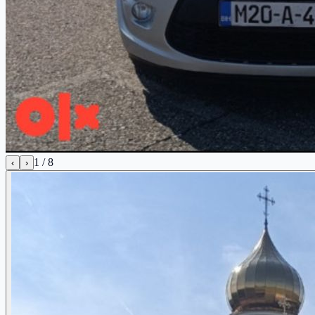
1
/
8
‹
›