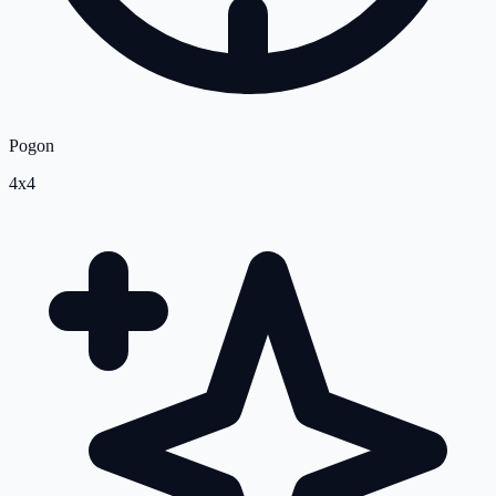
Pogon
4x4