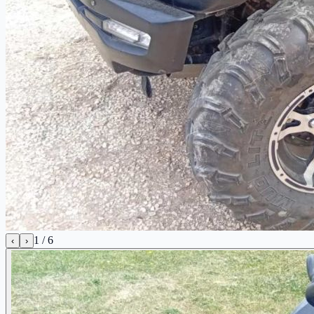
1
/
6
‹
›