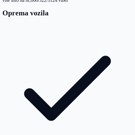
vise info na br;060/322/3124 viber
Oprema vozila