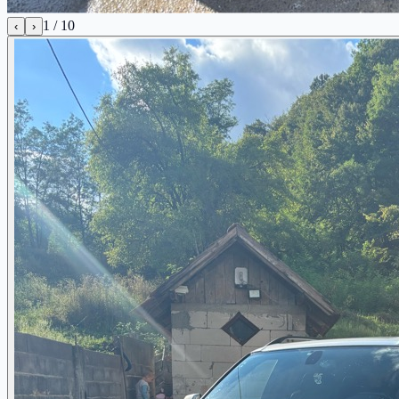
1
/
10
‹
›